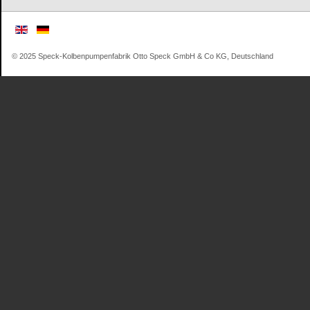
© 2025 Speck-Kolbenpumpenfabrik Otto Speck GmbH & Co KG, Deutschland